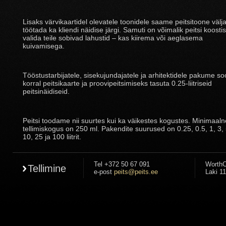
Lisaks värvikaartidel olevatele toonidele saame peitsitoone välj
töötada ka kliendi näidise järgi. Samuti on võimalik peitsi koosti
valida teile sobivad lahustid – kas kiirema või aeglasema
kuivamisega.
Tööstustarbijatele, sisekujundajatele ja arhitektidele pakume so
korral peitsikaarte ja proovipeitsimiseks tasuta 0.25-liitriseid
peitsinäidiseid.
Peitsi toodame nii suurtes kui ka väikestes kogustes. Minimaaln
tellimiskogus on 250 ml. Pakendite suurused on 0.25, 0.5, 1, 3, 
10, 25 ja 100 liitrit.
Tel +372 50 67 091
WorthC
Tellimine
e-post
peits@peits.ee
Laki 11