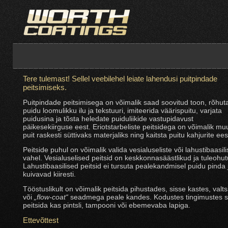
Tere tulemast! Sellel veebilehel leiate lahendusi puitpindade
peitsimiseks.
Puitpindade peitsimisega on võimalik saad soovitud toon, rõhut
puidu loomulikku ilu ja tekstuuri, imiteerida väärispuitu, varjata
puidusina ja tõsta heledate puiduliikide vastupidavust
päikesekiirguse eest. Eriotstarbeliste peitsidega on võimalik mu
puit raskesti süttivaks materjaliks ning kaitsta puitu kahjurite ees
Peitside puhul on võimalik valida vesialuseliste või lahustibaasili
vahel. Vesialuselised peitsid on keskkonnasäästlikud ja tuleohut
Lahustibaasilised peitsid ei tursuta pealekandmisel puidu pinda 
kuivavad kiiresti.
Tööstuslikult on võimalik peitsida pihustades, sisse kastes, valts
või
„flow-coat“
seadmega peale kandes. Kodustes tingimustes 
peitsida kas pintsli, tampooni või ebemevaba lapiga.
Ettevõttest