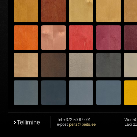
Tel +372 50 67 091
WorthC
Tellimine
e-post
peits@peits.ee
Laki 11