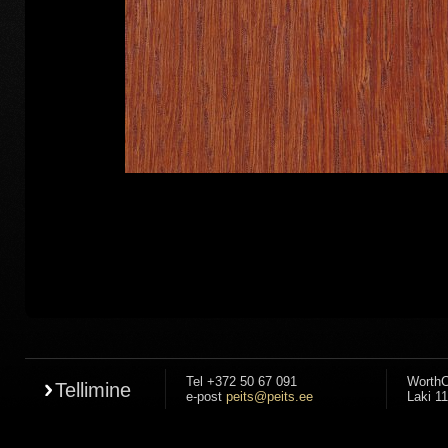
Tel +372 50 67 091
WorthC
Tellimine
e-post
peits@peits.ee
Laki 11