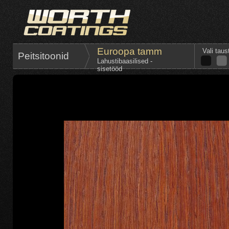
Euroopa tamm
Vali taus
Peitsitoonid
Lahustibaasilised -
sisetööd