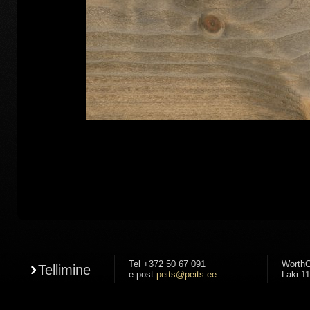
Tel +372 50 67 091
WorthC
Tellimine
e-post
peits@peits.ee
Laki 11