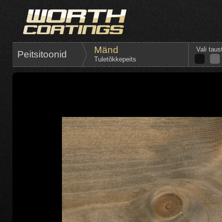
Mänd
Vali taus
Peitsitoonid
Tuletõkkepeits