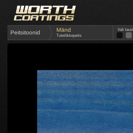
Mänd
Vali taus
Peitsitoonid
Tuletõkkepeits