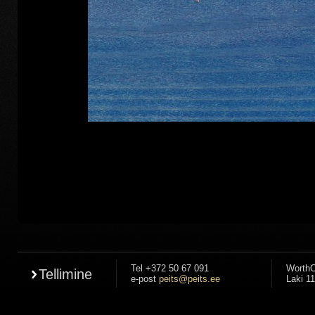
Tel +372 50 67 091
WorthC
Tellimine
e-post
peits@peits.ee
Laki 11